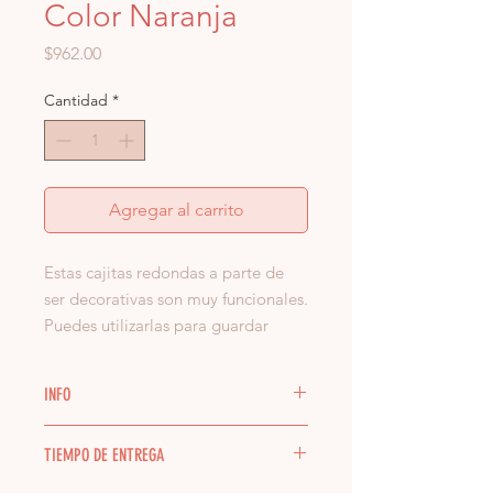
Color Naranja
Precio
$962.00
Cantidad
*
Agregar al carrito
Estas cajitas redondas a parte de
ser decorativas son muy funcionales.
Puedes utilizarlas para guardar
dulces, como joyeros, poner clips
en tu escritorio o simplemente para
INFO
darle un toque de color a la
decoración de tu mesa de centro.
Cada pieza es única y no podemos
TIEMPO DE ENTREGA
garantizar que recibas un
producto exactactamente igual a los
Chica: 8 cm diámetro