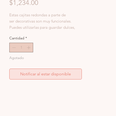
Precio
$1,234.00
Estas cajitas redondas a parte de
ser decorativas son muy funcionales.
Puedes utilizarlas para guardar dulces,
como joyeros, poner clips en tu escritorio
Cantidad
*
o simplemente para darle un toque de
color a la decoración de tu mesa de
centro.
Agotado
Grande: 10 cm diámetro
Notificar al estar disponible
Material: Acrílico