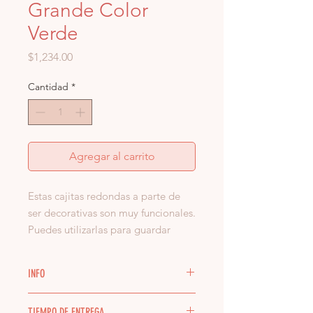
Grande Color
Verde
Precio
$1,234.00
Cantidad
*
Agregar al carrito
Estas cajitas redondas a parte de
ser decorativas son muy funcionales.
Puedes utilizarlas para guardar
dulces, como joyeros, poner clips
en tu escritorio o simplemente para
INFO
darle un toque de color a la
decoración de tu mesa de centro.
Cada pieza es única y no podemos
TIEMPO DE ENTREGA