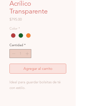
Acrílico
Transparente
Precio
$795.00
Color
*
Cantidad
*
Agregar al carrito
Ideal para guardar bolsitas de té
con estilo.
Medidas:
10 x 10 cm