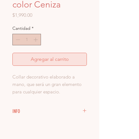
color Ceniza
Precio
$1,990.00
Cantidad
*
Agregar al carrito
Collar decorativo elaborado a
mano, que será un gran elemento
para cualquier espacio.
Colocalo sobre un libro, adentro de
un bowl en tu mesa de centro o en
INFO
una repisa.
¡Las posibiliades son infinitas!
Cada pieza es única y no podemos
garantizar que recibas un
producto exactactamente igual a los
Integrante de la colección Bubble.