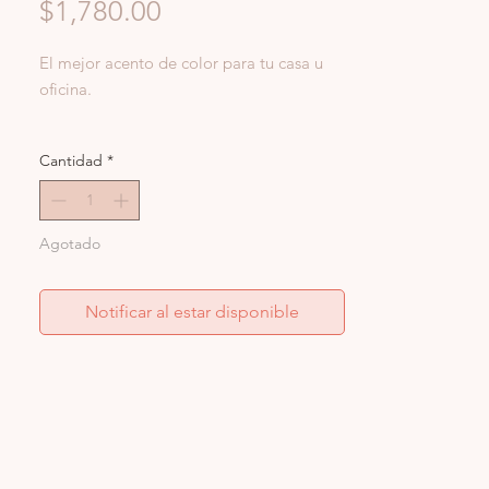
Precio
$1,780.00
El mejor acento de color para tu casa u
oficina.
Medidas:
15 x 15 cm
Cantidad
*
Material:
Resina
Agotado
Notificar al estar disponible