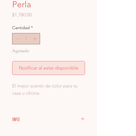
Perla
Precio
$1,780.00
Cantidad
*
Agotado
Notificar al estar disponible
El mejor acento de color para tu
casa u oficina.
Medidas:
15 x 15 cm
INFO
Material:
Resina
Cada pieza es única y no podemos