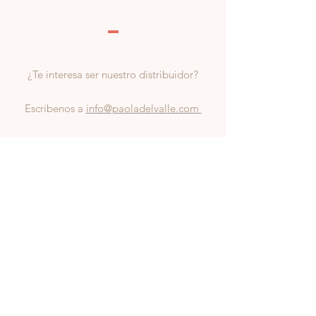
¿Te interesa ser nuestro distribuidor?
Escribenos a
info@paoladelvalle.com
AYUDA
Puntos de venta
Rastrear Paquete
Pólitica de Privacidad